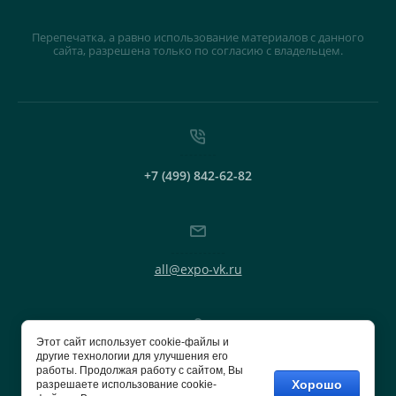
Перепечатка, а равно использование материалов с данного
сайта, разрешена только по согласию с владельцем.
+7 (499) 842-62-82
all@expo-vk.ru
Этот сайт использует cookie-файлы и
другие технологии для улучшения его
г.Москва, Егорьевский пр., д. 3Ж, стр. 8 эт. 2,
работы. Продолжая работу с сайтом, Вы
ком. 209.
Хорошо
разрешаете использование cookie-