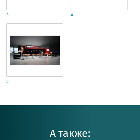
3
4
5
А также: